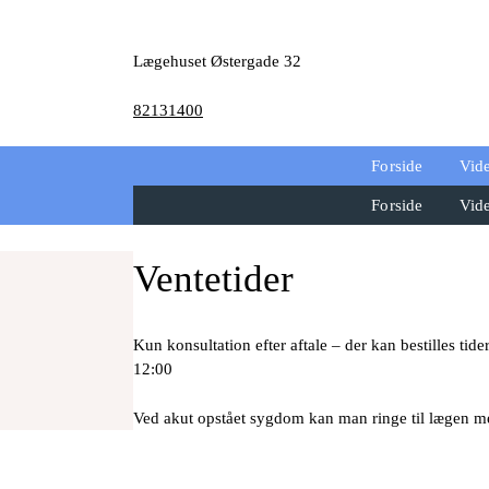
Skip
to
content
Lægehuset Østergade 32
82131400
Forside
Vid
Forside
Vid
Ventetider
Kun konsultation efter aftale – der kan bestilles tid
12:00
Ved akut opstået sygdom kan man ringe til lægen me