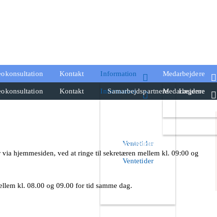
eokonsultation
Kontakt
Information
Medarbejdere
eokonsultation
Kontakt
Information
Samarbejdspartnere
Medarbejdere
Lægerne
Samarbejdspartnere
Priser
Personalet
Lægerne
Brugeroprettelse
Priser
Personalet
Brugeroprettelse
Ventetider
er via hjemmesiden, ved at ringe til sekretæren mellem kl. 09:00 og
Ferie & lukkedage
Ventetider
Ferie & lukkedage
2026
llem kl. 08.00 og 09.00 for tid samme dag.
Praktisk info
2026
Praktisk info